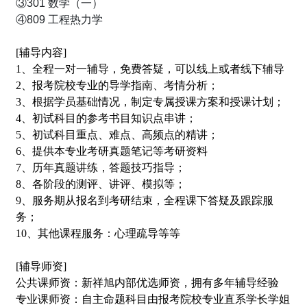
③301 数学（一）
④809 工程热力学
[辅导内容]
1、全程一对一辅导，免费答疑，可以线上或者线下辅导
2、报考院校专业的导学指南、考情分析；
3、根据学员基础情况，制定专属授课方案和授课计划；
4、初试科目的参考书目知识点串讲；
5、初试科目重点、难点、高频点的精讲；
6、提供本专业考研真题笔记等考研资料
7、历年真题讲练，答题技巧指导；
8、各阶段的测评、讲评、模拟等；
9、服务期从报名到考研结束，全程课下答疑及跟踪服
务；
10、其他课程服务：心理疏导等等
[辅导师资]
公共课师资：新祥旭内部优选师资，拥有多年辅导经验
专业课师资：自主命题科目由报考院校专业直系学长学姐