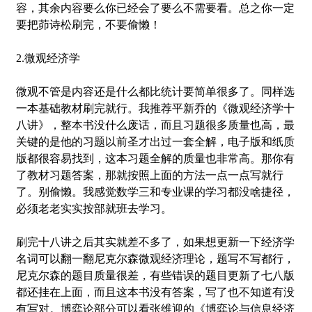
容，其余内容要么你已经会了要么不需要看。总之你一定
要把茆诗松刷完，不要偷懒！
2.微观经济学
微观不管是内容还是什么都比统计要简单很多了。同样选
一本基础教材刷完就行。我推荐平新乔的《微观经济学十
八讲》，整本书没什么废话，而且习题很多质量也高，最
关键的是他的习题以前圣才出过一套全解，电子版和纸质
版都很容易找到，这本习题全解的质量也非常高。那你有
了教材习题答案，那就按照上面的方法一点一点写就行
了。别偷懒。我感觉数学三和专业课的学习都没啥捷径，
必须老老实实按部就班去学习。
刷完十八讲之后其实就差不多了，如果想更新一下经济学
名词可以翻一翻尼克尔森微观经济理论，题写不写都行，
尼克尔森的题目质量很差，有些错误的题目更新了七八版
都还挂在上面，而且这本书没有答案，写了也不知道有没
有写对。博弈论部分可以看张维迎的《博弈论与信息经济