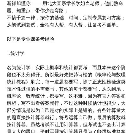
新祥旭懂你 —— 用北大直系学长学姐当老师，他们熟命
题、知重点，带你少走弯路；
不搞千篇一律，按你的基础、时间，定制专属复习方案；
从初试到复试，全程有人帮、有人督，让备考不孤单。
以下是专业课备考经验
1.统计学
名为统计学，实际上概率和统计都要考，而且本来这个阶
段也不太分得开。所以最好先把茆诗松的《概率论与数理
统计教程》刷完，每一道题都要写，除了正态性检验这类
技术性过强的不需要写，其他的每个都要写，从头到尾，
概率论、数理统计，都要写。这不难，因为有官方答案和
解析，写不出看答案就行，不过这种时候估计也很少，大
部分情况是以为自己是对的实际上是错的。有些计算量大
的题直接按计算器就行，符号运算自己做，最后的算数就
按计算器。虽然考试不让用计算器，但考试也不会出计算
量太大的题目。平时写题按计算器只是为了能跟标准答案