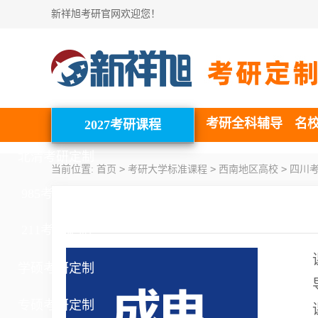
新祥旭考研官网欢迎您！
考研全科辅导
名
2027考研课程
北清考研定制
>
>
>
当前位置:
首页
考研大学标准课程
西南地区高校
四川
985考研定制
211考研定制
学硕考研定制
专硕考研定制